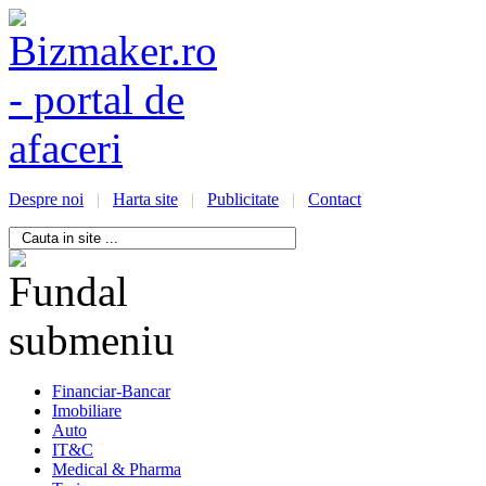
Despre noi
|
Harta site
|
Publicitate
|
Contact
/bizmaker.ro/oportunitati-
i-
ess
Financiar-Bancar
Imobiliare
Auto
IT&C
Medical & Pharma