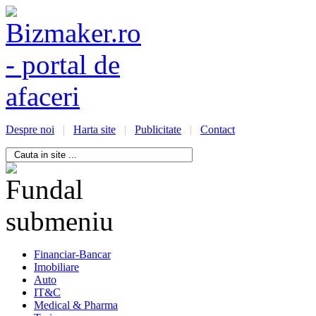
Despre noi
|
Harta site
|
Publicitate
|
Contact
/bizmaker.ro/oportunitati-
i-
ess
Financiar-Bancar
Imobiliare
Auto
IT&C
Medical & Pharma