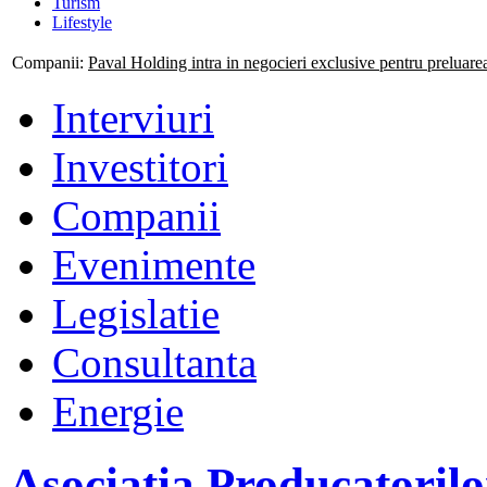
Turism
Lifestyle
Companii:
Mogo isi consolideaza prezenta nationala prin deschiderea
Interviuri
Investitori
Companii
Evenimente
Legislatie
Consultanta
Energie
Asociatia Producatoril