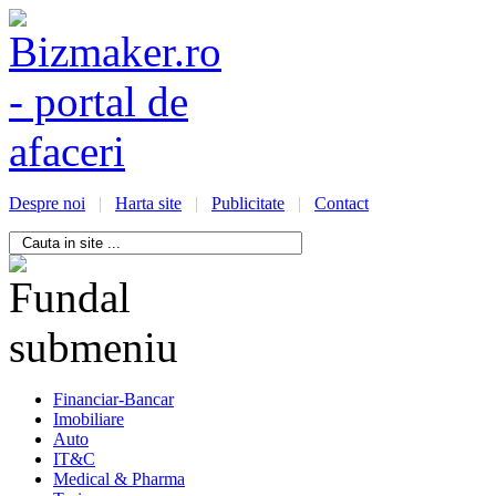
Despre noi
|
Harta site
|
Publicitate
|
Contact
/bizmaker.ro/oportunitati-
i-
ess
Financiar-Bancar
Imobiliare
Auto
IT&C
Medical & Pharma